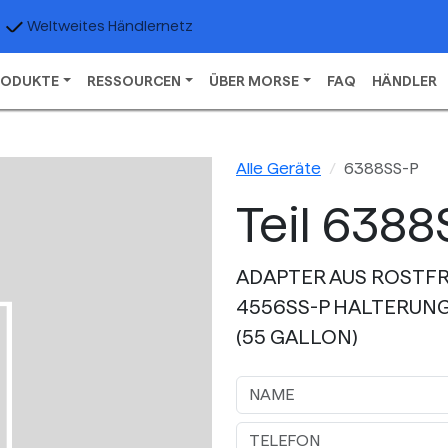
Weltweites Händlernetz
RODUKTE
RESSOURCEN
ÜBER MORSE
FAQ
HÄNDLER
Alle Geräte
6388SS-P
Teil 6388
ADAPTER AUS ROSTFR
4556SS-P HALTERUNG
(55 GALLON)