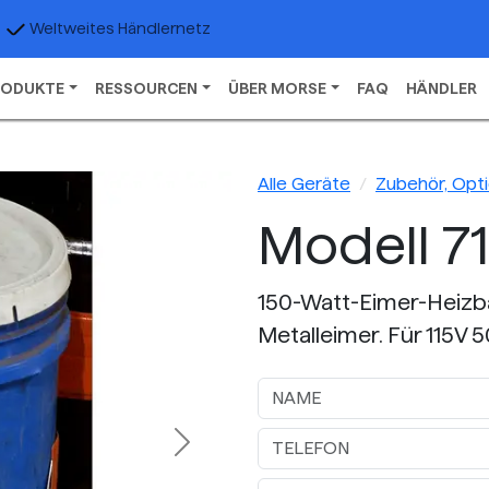
Weltweites Händlernetz
RODUKTE
RESSOURCEN
ÜBER MORSE
FAQ
HÄNDLER
Alle Geräte
Zubehör, Opti
Modell 71
150-Watt-Eimer-Heizba
Metalleimer. Für 115V 
Next