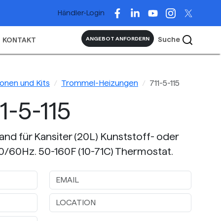
Händler-Login
Suche
ANGEBOT ANFORDERN
KONTAKT
onen und Kits
Trommel-Heizungen
711-5-115
1-5-115
nd für Kansiter (20L) Kunststoff- oder
50/60Hz. 50-160F (10-71C) Thermostat.