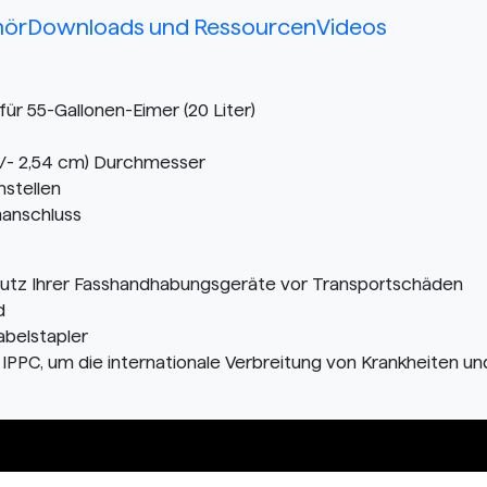
hör
Downloads und Ressourcen
Videos
für 55-Gallonen-Eimer (20 Liter)
m +/- 2,54 cm) Durchmesser
nstellen
manschluss
hutz Ihrer Fasshandhabungsgeräte vor Transportschäden
d
abelstapler
h IPPC, um die internationale Verbreitung von Krankheiten u