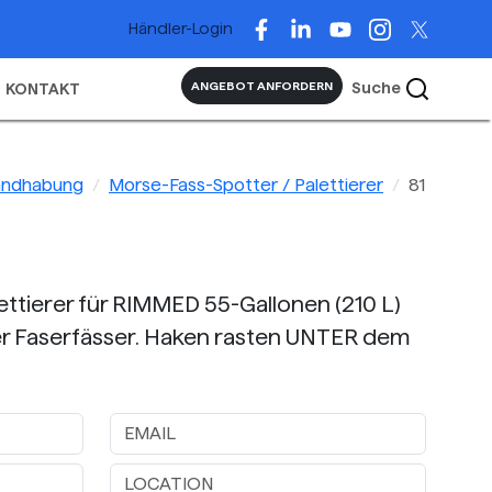
Händler-Login
Suche
ANGEBOT ANFORDERN
KONTAKT
andhabung
Morse-Fass-Spotter / Palettierer
81
1
ettierer für RIMMED 55-Gallonen (210 L)
der Faserfässer. Haken rasten UNTER dem