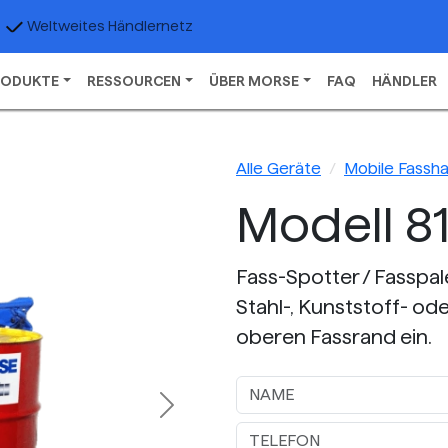
Weltweites Händlernetz
RODUKTE
RESSOURCEN
ÜBER MORSE
FAQ
HÄNDLER
Alle Geräte
Mobile Fassh
Modell 8
Fass-Spotter / Fasspal
Stahl-, Kunststoff- o
oberen Fassrand ein.
Next