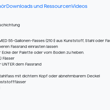
hör
Downloads und Ressourcen
Videos
eschichtung
D 55-Gallonen-Fasses (210 l) aus Kunststoff, Stahl oder Fa
eren Fassrand einrasten lassen
er Ecke der Palette oder vom Boden zu heben.
) Fässer
ser UNTER dem Fassrand
 Stahlfass mit dichtem Kopf oder abnehmbarem Deckel
nststofffässer
l