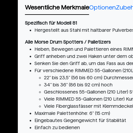
Wesentliche Merkmale
Optionen
Zube
Spezifisch für Modell 81
Hergestellt aus Stahl mit haltbarer Pulverb
Alle Morse Drum Spotters / Palletizers
Heben, Bewegen und Palettieren eines RIMME
Griff anheben und zwei Haken unter dem ob
Senken Sie den Griff ab, um das Fass aus d
Für verschiedene RIMMED 55-Gallonen (210L
22" bis 23,5" (56 bis 60 cm) Durchmes
34" bis 36" (86 bis 92 cm) hoch
Geschlossenes 55-Gallonen (210 Liter)
Viele RIMMED 55-Gallonen (210 Liter) Ku
Viele Fiberglassfässer mit Klemmdecke
Maximale Palettenhöhe: 6" (15 cm)
Eingebautes Gegengewicht für Stabilität
Einfach zu bedienen