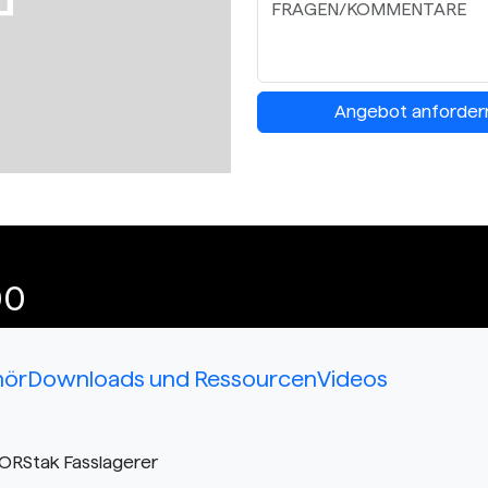
Angebot anforder
00
hör
Downloads und Ressourcen
Videos
ORStak Fasslagerer