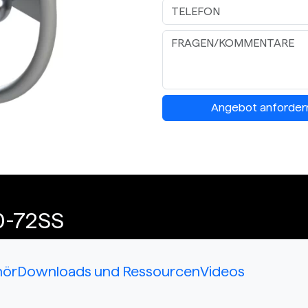
Angebot anforder
0-72SS
hör
Downloads und Ressourcen
Videos