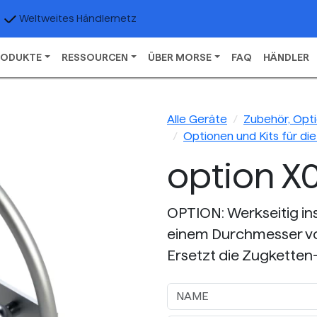
Weltweites Händlernetz
RODUKTE
RESSOURCEN
ÜBER MORSE
FAQ
HÄNDLER
Alle Geräte
Zubehör, Opti
Optionen und Kits für d
option X
OPTION: Werkseitig ins
einem Durchmesser von
Ersetzt die Zugkette