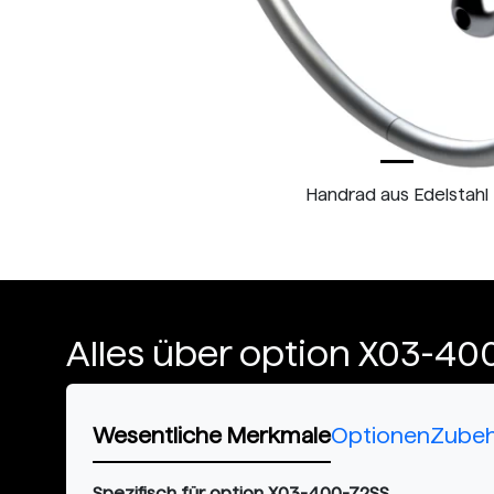
Handrad aus Edelstahl
Alles über option X03-40
Wesentliche Merkmale
Optionen
Zube
Spezifisch für option X03-400-72SS