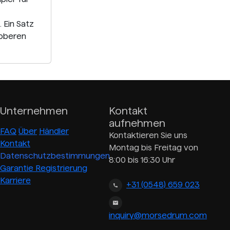
 Ein Satz
 oberen
Unternehmen
Kontakt
aufnehmen
FAQ
Über
Händler
Kontaktieren Sie uns
Kontakt
Montag bis Freitag von
Datenschutzbestimmungen
8:00 bis 16:30 Uhr
Garantie Registrierung
Karriere
+31 (0548) 659 023
inquiry@morsedrum.com