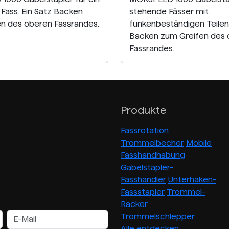
Fass. Ein Satz Backen
stehende Fässer mit
n des oberen Fassrandes.
funkenbeständigen Teilen.
Backen zum Greifen des
Fassrandes.
Produkte
Fassrotation
Trommelbecher
Mobile
Fasshandhabung
Gabelstapler-
Fasshandler
Unterhaken-
Fassstapler
Trommel-
Racker
Trommelschlepper
Alle entdecken