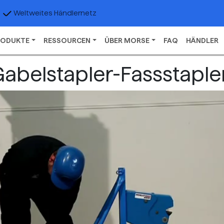
Weltweites Händlernetz
RODUKTE
RESSOURCEN
ÜBER MORSE
FAQ
HÄNDLER
Gabelstapler-Fassstaple