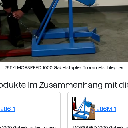
286-1 MORSPEED 1000 Gabelstapler Trommelschlepper
rodukte im Zusammenhang mit d
286-1
286M-1
000 Gabelstapler für ein
MORSPEED 1000 Gabelstap