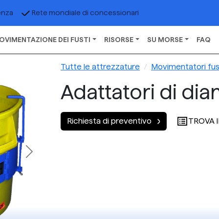
enza
Rete mondiale di concessionari
OVIMENTAZIONE DEI FUSTI
RISORSE
SU MORSE
FAQ
Tutte le attrezzature
Movimentatori fust
Adattatori di dia
TROVA 
Richiesta di preventivo
Next