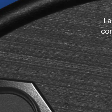
La
con