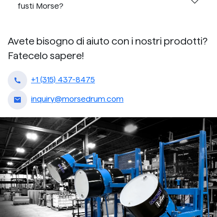
fusti Morse?
Avete bisogno di aiuto con i nostri prodotti?
Fatecelo sapere!
+1 (315) 437-8475
inquiry@morsedrum.com