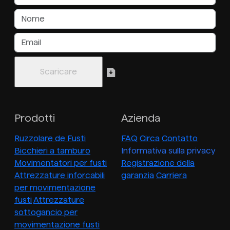
Prodotti
Azienda
Ruzzolare de Fusti
FAQ
Circa
Contatto
Bicchieri a tamburo
Informativa sulla privacy
Movimentatori per fusti
Registrazione della
Attrezzature inforcabili
garanzia
Carriera
per movimentazione
fusti
Attrezzature
sottogancio per
movimentazione fusti