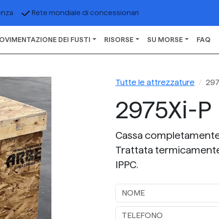
enza
Rete mondiale di concessionari
OVIMENTAZIONE DEI FUSTI
RISORSE
SU MORSE
FAQ
Tutte le attrezzature
297
2975Xi-P
Cassa completamente ch
Trattata termicamente
IPPC.