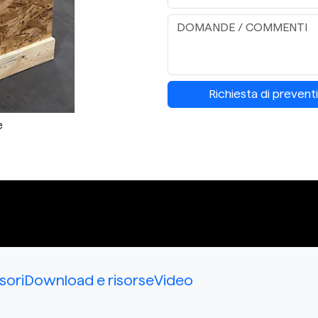
Richiesta di prevent
e
sori
Download e risorse
Video