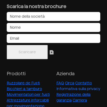
Scarica la nostra brochure
Prodotti
Azienda
Ruzzolare de Fusti
FAQ
Circa
Contatto
Bicchieri a tamburo
Informativa sulla privacy
Movimentatori per fusti
Registrazione della
Attrezzature inforcabili
garanzia
Carriera
per movimentazione