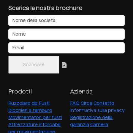
Scarica la nostra brochure
Prodotti
Azienda
Ruzzolare de Fusti
FAQ
Circa
Contatto
Bicchieri a tamburo
Informativa sulla privacy
Movimentatori per fusti
Registrazione della
Attrezzature inforcabili
garanzia
Carriera
per movimentazione