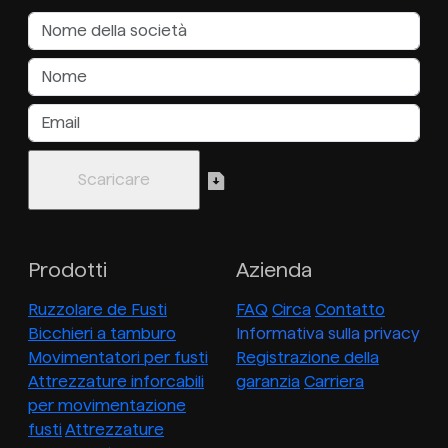
Prodotti
Azienda
Ruzzolare de Fusti
FAQ
Circa
Contatto
Bicchieri a tamburo
Informativa sulla privacy
Movimentatori per fusti
Registrazione della
Attrezzature inforcabili
garanzia
Carriera
per movimentazione
fusti
Attrezzature