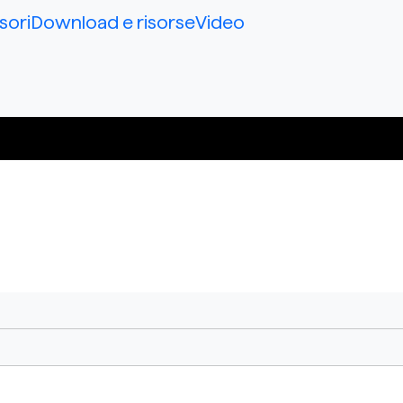
sori
Download e risorse
Video