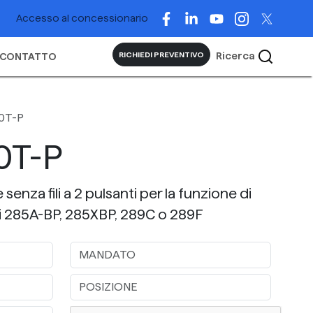
Accesso al concessionario
Ricerca
RICHIEDI PREVENTIVO
CONTATTO
0T-P
0T-P
nza fili a 2 pulsanti per la funzione di
li 285A-BP, 285XBP, 289C o 289F