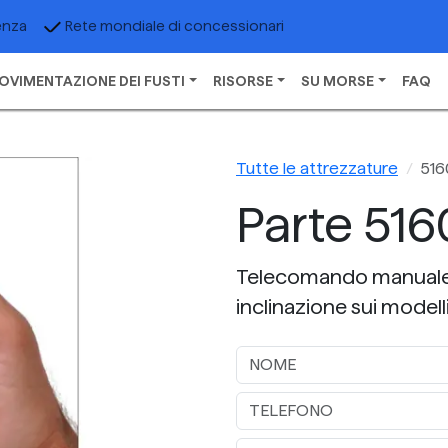
enza
Rete mondiale di concessionari
OVIMENTAZIONE DEI FUSTI
RISORSE
SU MORSE
FAQ
Tutte le attrezzature
516
Parte 516
Telecomando manuale se
inclinazione sui model