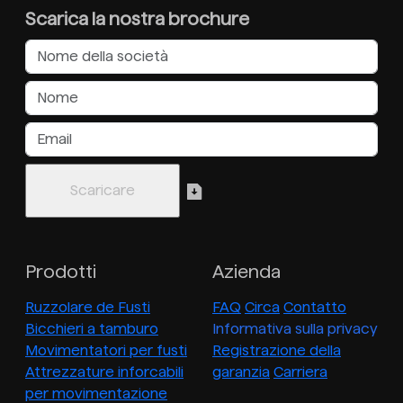
Scarica la nostra brochure
Prodotti
Azienda
Ruzzolare de Fusti
FAQ
Circa
Contatto
Bicchieri a tamburo
Informativa sulla privacy
Movimentatori per fusti
Registrazione della
Attrezzature inforcabili
garanzia
Carriera
per movimentazione