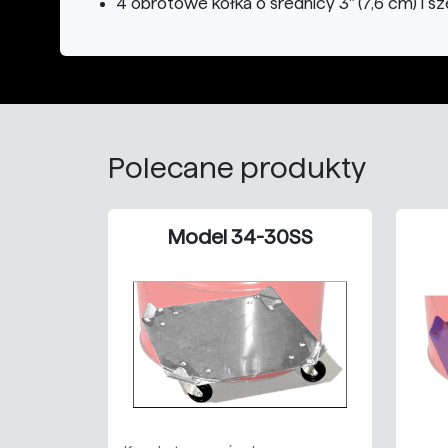
4 obrotowe kółka o średnicy 3" (7,6 cm) i sze
Polecane produkty
Model 34-30SS