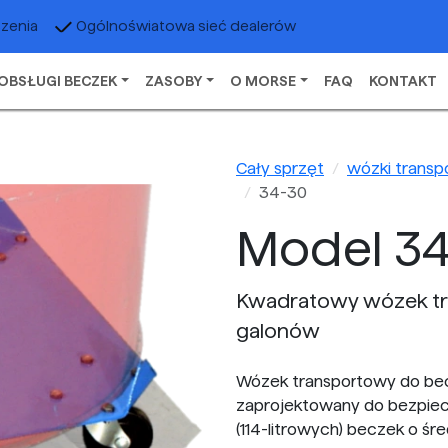
czenia
Ogólnoświatowa sieć dealerów
OBSŁUGI BECZEK
ZASOBY
O MORSE
FAQ
KONTAKT
Cały sprzęt
wózki transp
34-30
Model 34
Kwadratowy wózek tr
galonów
Wózek transportowy do be
zaprojektowany do bezpie
(114-litrowych) beczek o śre