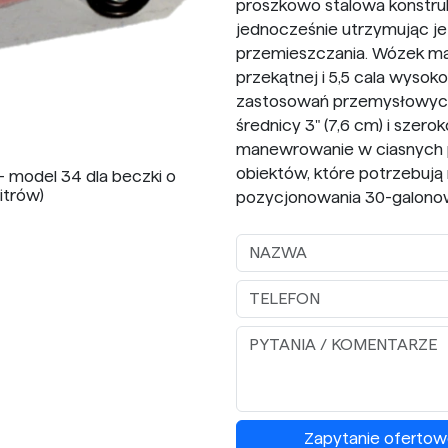
proszkowo stalowa konstru
jednocześnie utrzymując je
przemieszczania. Wózek ma 
przekątnej i 5,5 cala wysok
zastosowań przemysłowych
średnicy 3" (7,6 cm) i szero
manewrowanie w ciasnych p
obiektów, które potrzebują
model 34 dla beczki o
itrów)
pozycjonowania 30-galono
Zapytanie ofertow