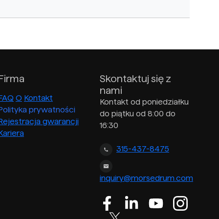
Firma
Skontaktuj się z
nami
FAQ
O
Kontakt
Kontakt od poniedziałku
Polityka prywatności
do piątku od 8:00 do
Rejestracja gwarancji
16:30
Kariera
315-437-8475
inquiry@morsedrum.com