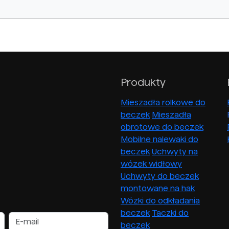
Produkty
Mieszadła rolkowe do
beczek
Mieszadła
obrotowe do beczek
Mobilne nalewaki do
beczek
Uchwyty na
wózek widłowy
Uchwyty do beczek
montowane na hak
Wózki do odkładania
beczek
Taczki do
beczek