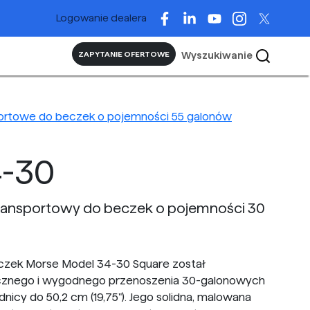
Logowanie dealera
Wyszukiwanie
ZAPYTANIE OFERTOWE
ortowe do beczek o pojemności 55 galonów
-30
ansportowy do beczek o pojemności 30
czek Morse Model 34-30 Square został
cznego i wygodnego przenoszenia 30-galonowych
dnicy do 50,2 cm (19,75"). Jego solidna, malowana