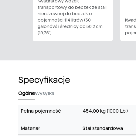
Kwadratowy wózek
transportowy do beczek ze stali
nierdzewnej do beczek o
pojemności 114 litrów (30
Kwad
galonów) i średnicy do 50,2 cm
tran
(19,75")
poje
Specyfikacje
Ogólne
Wysyłka
Pełna pojemność
454.00 kg (1000 Lb.)
Materiał
Stal standardowa