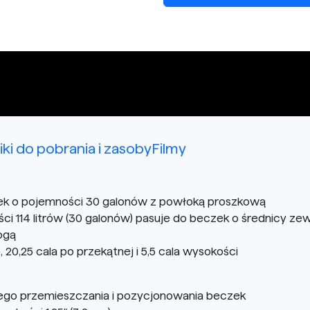
liki do pobrania i zasoby
Filmy
k o pojemności 30 galonów z powłoką proszkową
114 litrów (30 galonów) pasuje do beczek o średnicy zewn
ogą
20,25 cala po przekątnej i 5,5 cala wysokości
go przemieszczania i pozycjonowania beczek