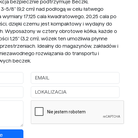
kcja bezpiecznie podtrzymuje Beczki,
 3-5/8" (9,2 cm) nad podłogą w celu łatwego
wymiary 17,125 cala kwadratowego, 20,25 cala po
ości, dzięki czemu jest kompaktowy i wydajny do
. Wyposażony w cztery obrotowe kółka, każde o
kości 1,25" (3,2 cm), wózek ten umożliwia płynne
rzestrzeniach. Idealny do magazynów, zakładów i
 niezawodnego rozwiązania do transportu i
wych beczek.
e