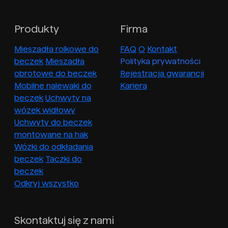
Produkty
Firma
Mieszadła rolkowe do
FAQ
O
Kontakt
beczek
Mieszadła
Polityka prywatności
obrotowe do beczek
Rejestracja gwarancji
Mobilne nalewaki do
Kariera
beczek
Uchwyty na
wózek widłowy
Uchwyty do beczek
montowane na hak
Wózki do odkładania
beczek
Taczki do
beczek
Odkryj wszystko
Skontaktuj się z nami