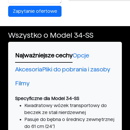
Zapytanie ofertowe
Wszystko o Model 34-SS
Najważniejsze cechy
Opcje
Akcesoria
Pliki do pobrania i zasoby
Filmy
Specyficzne dla Model 34-SS
Kwadratowy wózek transportowy do
beczek ze stali nierdzewnej
Pasuje do bębna o średnicy zewnętrznej
do 61 cm (24")