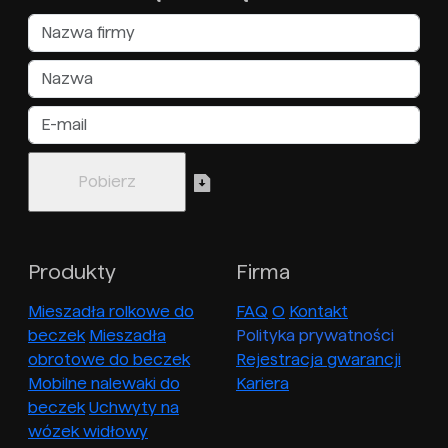
Produkty
Firma
Mieszadła rolkowe do
FAQ
O
Kontakt
beczek
Mieszadła
Polityka prywatności
obrotowe do beczek
Rejestracja gwarancji
Mobilne nalewaki do
Kariera
beczek
Uchwyty na
wózek widłowy