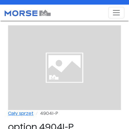
Cały sprzęt
4904I-P
option 4904I-P