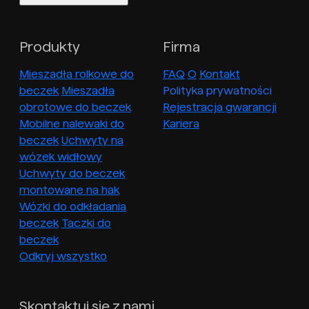
Produkty
Firma
Mieszadła rolkowe do
FAQ
O
Kontakt
beczek
Mieszadła
Polityka prywatności
obrotowe do beczek
Rejestracja gwarancji
Mobilne nalewaki do
Kariera
beczek
Uchwyty na
wózek widłowy
Uchwyty do beczek
montowane na hak
Wózki do odkładania
beczek
Taczki do
beczek
Odkryj wszystko
Skontaktuj się z nami