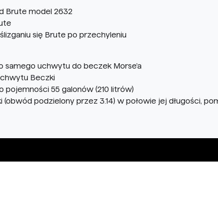
id Brute model 2632
ute
lizganiu się Brute po przechyleniu
o samego uchwytu do beczek Morse'a
uchwytu Beczki
o pojemności 55 galonów (210 litrów)
(obwód podzielony przez 3.14) w połowie jej długości, po