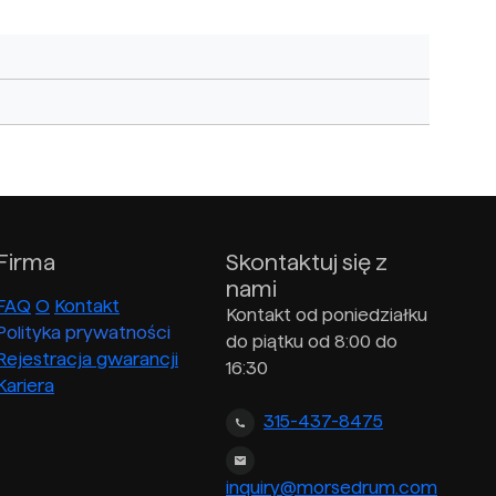
Firma
Skontaktuj się z
nami
FAQ
O
Kontakt
Kontakt od poniedziałku
Polityka prywatności
do piątku od 8:00 do
Rejestracja gwarancji
16:30
Kariera
315-437-8475
inquiry@morsedrum.com