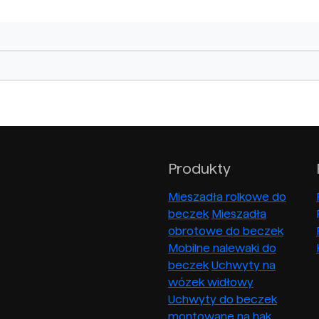
Produkty
Mieszadła rolkowe do
beczek
Mieszadła
obrotowe do beczek
Mobilne nalewaki do
beczek
Uchwyty na
wózek widłowy
Uchwyty do beczek
montowane na hak