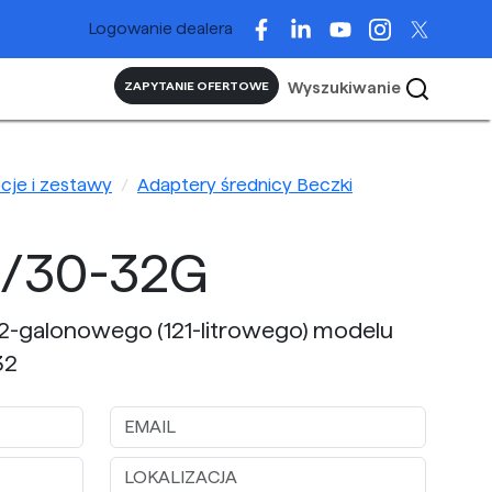
Logowanie dealera
Wyszukiwanie
ZAPYTANIE OFERTOWE
pcje i zestawy
Adaptery średnicy Beczki
5/30-32G
32-galonowego (121-litrowego) modelu
32