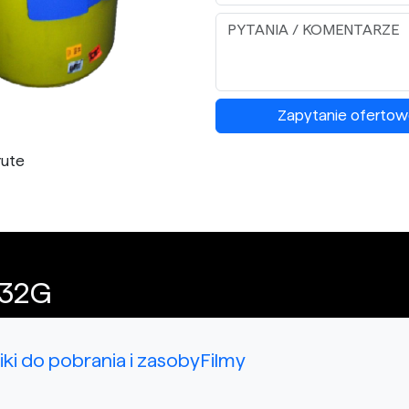
Zapytanie ofertow
rute
-32G
liki do pobrania i zasoby
Filmy