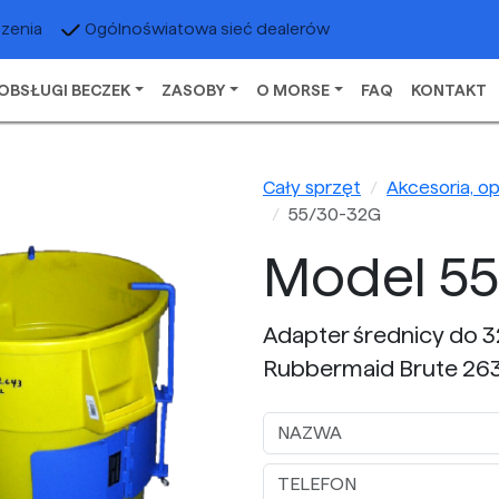
czenia
Ogólnoświatowa sieć dealerów
OBSŁUGI BECZEK
ZASOBY
O MORSE
FAQ
KONTAKT
Cały sprzęt
Akcesoria, o
55/30-32G
Model 5
Adapter średnicy do 
Rubbermaid Brute 26