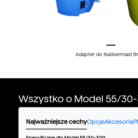
Adapter do Rubbermaid B
Wszystko o Model 55/30
Najważniejsze cechy
Opcje
Akcesoria
P
Specyficzne dla Model 55/30-32G