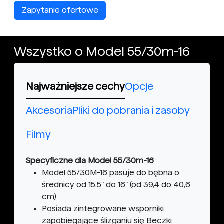
Zapytanie ofertowe
Wszystko o Model 55/30m-16
Najważniejsze cechy
Opcje
Akcesoria
Pliki do pobrania i zasoby
Filmy
Specyficzne dla Model 55/30m-16
Model 55/30M-16 pasuje do bębna o
średnicy od 15,5" do 16" (od 39,4 do 40,6
cm)
Posiada zintegrowane wsporniki
zapobiegające ślizganiu się Beczki