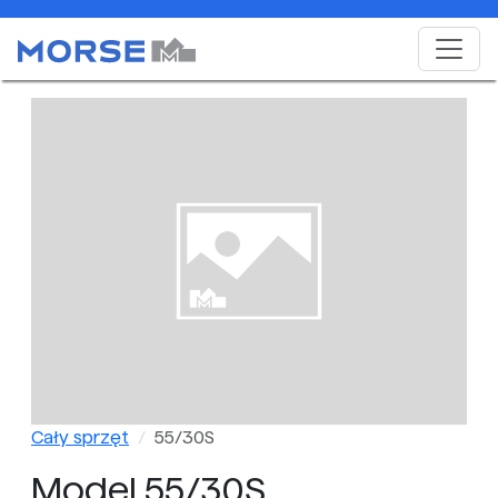
Cały sprzęt
55/30S
Model 55/30S