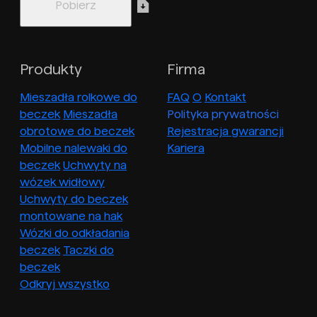
Produkty
Firma
Mieszadła rolkowe do
FAQ
O
Kontakt
beczek
Mieszadła
Polityka prywatności
obrotowe do beczek
Rejestracja gwarancji
Mobilne nalewaki do
Kariera
beczek
Uchwyty na
wózek widłowy
Uchwyty do beczek
montowane na hak
Wózki do odkładania
beczek
Taczki do
beczek
Odkryj wszystko