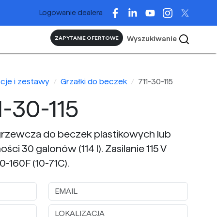
Logowanie dealera
Wyszukiwanie
ZAPYTANIE OFERTOWE
pcje i zestawy
Grzałki do beczek
711-30-115
-30-115
rzewcza do beczek plastikowych lub
i 30 galonów (114 l). Zasilanie 115 V
-160F (10-71C).