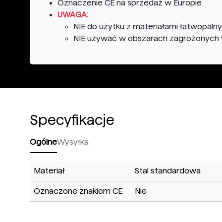
Oznaczenie CE na sprzedaż w Europie
UWAGA:
NIE
do użytku z materiałami łatwopaln
NIE
używać w obszarach zagrożonyc
Specyfikacje
Ogólne
Wysyłka
Materiał
Stal standardowa
Oznaczone znakiem CE
Nie