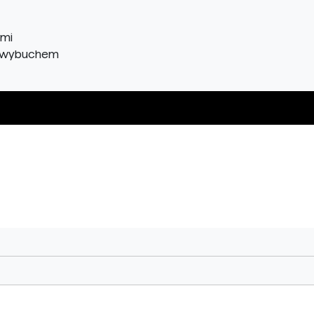
ymi
h wybuchem