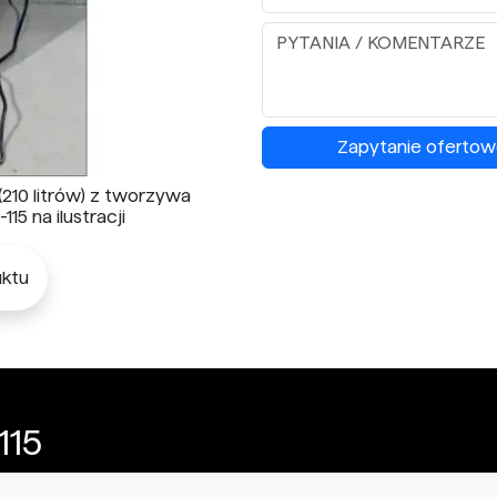
Zapytanie ofertow
210 litrów) z tworzywa
15 na ilustracji
ktu
115