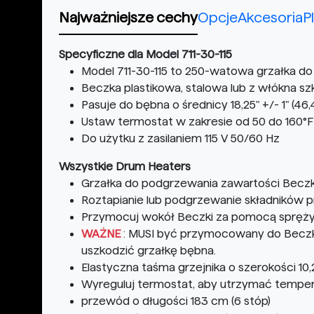
Najważniejsze cechy
Opcje
Akcesoria
P
Specyficzne dla Model 711-30-115
Model 711-30-115 to 250-watowa grzałka do 
Beczka plastikowa, stalowa lub z włókna sz
Pasuje do bębna o średnicy 18,25" +/- 1" (46
Ustaw termostat w zakresie od 50 do 160°F 
Do użytku z zasilaniem 115 V 50/60 Hz
Wszystkie Drum Heaters
Grzałka do podgrzewania zawartości Beczk
Roztapianie lub podgrzewanie składników
Przymocuj wokół Beczki za pomocą sprężyn
WAŻNE
: MUSI być przymocowany do Beczki
uszkodzić grzałkę bębna.
Elastyczna taśma grzejnika o szerokości 10
Wyreguluj termostat, aby utrzymać tempe
przewód o długości 183 cm (6 stóp)