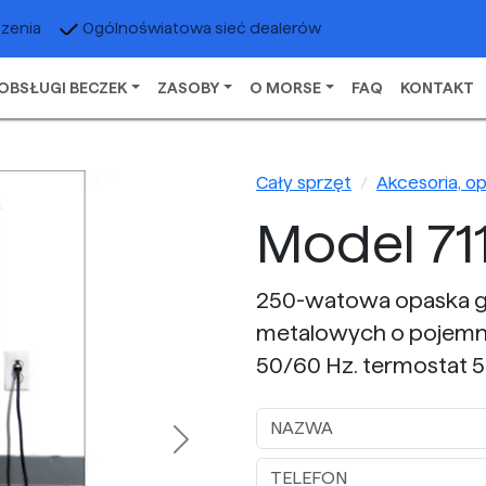
czenia
Ogólnoświatowa sieć dealerów
OBSŁUGI BECZEK
ZASOBY
O MORSE
FAQ
KONTAKT
Cały sprzęt
Akcesoria, o
Model 711
250-watowa opaska g
metalowych o pojemnośc
50/60 Hz. termostat 50
Next