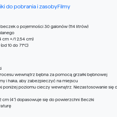
liki do pobrania i zasoby
Filmy
beczek o pojemności 30 galonów (114 litrów)
klanego
,4 cm +/1 2,54 cm)
(od 10 do 71°C)
i
 procesu wewnątrz bębna za pomocą grzałki bębnowej
y i haka, aby zabezpieczyć na miejscu
 poniżej poziomu cieczy wewnątrz. Niezastosowanie się 
,2 cm (4") dopasowuje się do powierzchni Beczki
raturę