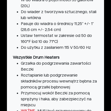
(20L)
Do wiader z tworzywa sztucznego, stali
lub włókna
Pasuje do wiadra o średnicy 11,25" +/- 1"
(28,6 cm +/- 2,54 cm)
Ustaw termostat w zakresie od 50 do
160°F (od 10 do 71°C)
Do użytku z zasilaniem 115 V 50/60 Hz
Wszystkie Drum Heaters
Grzałka do podgrzewania zawartości
Beczki
Roztapianie lub podgrzewanie
składników procesu wewnątrz bębna za
pomocą grzałki bębnowej
Przymocuj wokół Beczki za pomocą
sprężyny i haka, aby zabezpieczyć na
miejscu
WAŻNE
: MUSI być przymocowany do