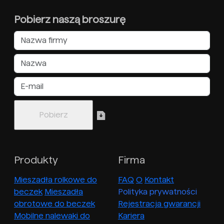
Pobierz naszą broszurę
Produkty
Firma
Mieszadła rolkowe do
FAQ
O
Kontakt
beczek
Mieszadła
Polityka prywatności
obrotowe do beczek
Rejestracja gwarancji
Mobilne nalewaki do
Kariera