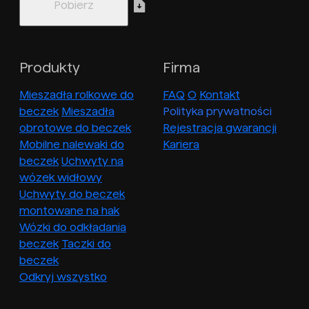
Produkty
Firma
Mieszadła rolkowe do
FAQ
O
Kontakt
beczek
Mieszadła
Polityka prywatności
obrotowe do beczek
Rejestracja gwarancji
Mobilne nalewaki do
Kariera
beczek
Uchwyty na
wózek widłowy
Uchwyty do beczek
montowane na hak
Wózki do odkładania
beczek
Taczki do
beczek
Odkryj wszystko