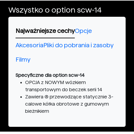
Wszystko o option scw-14
Najważniejsze cechy
Opcje
Akcesoria
Pliki do pobrania i zasoby
Filmy
Specyficzne dla option scw-14
OPCJA z NOWYM wózkiem
transportowym do beczek serii 14
Zawiera (4) przewodzące statycznie 3-
calowe kółka obrotowe z gumowym
bieżnikiem