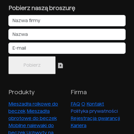
Pobierz naszą broszurę
Produkty
Firma
Mieszadła rolkowe do
FAQ
O
Kontakt
beczek
Mieszadła
Polityka prywatności
obrotowe do beczek
Rejestracja gwarancji
Mobilne nalewaki do
Kariera
beczek
Uchwyty na