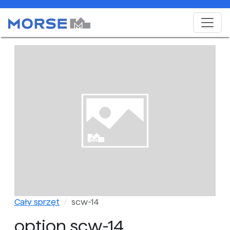
Cały sprzęt
scw-14
option scw-14