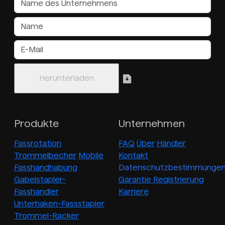
Produkte
Unternehmen
Fassrotation
FAQ
Über
Händler
Trommelbecher
Mobile
Kontakt
Fasshandhabung
Datenschutzbestimmunge
Gabelstapler-
Garantie Registrierung
Fasshandler
Karriere
Unterhaken-Fassstapler
Trommel-Racker