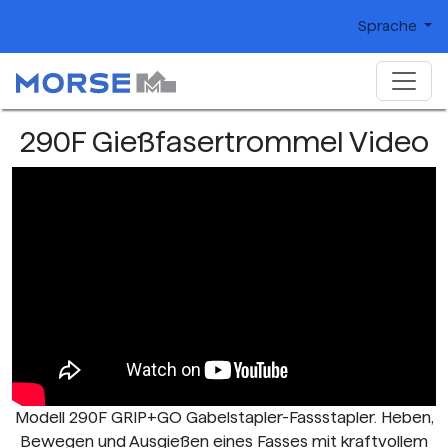
Sprache
290F Gießfasertrommel Video
Modell 290F GRIP+GO Gabelstapler-Fassstapler. Heben,
Bewegen und Ausgießen eines Fasses mit kraftvollem