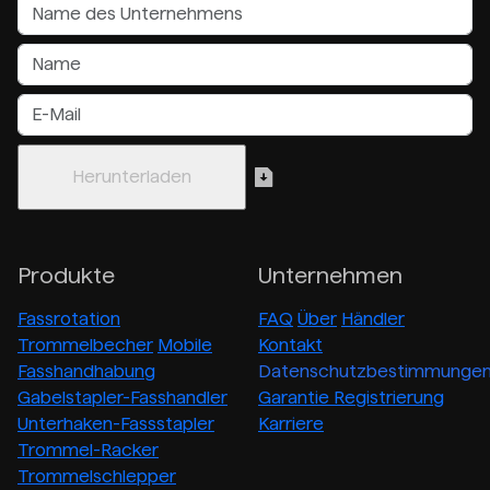
Produkte
Unternehmen
Fassrotation
FAQ
Über
Händler
Trommelbecher
Mobile
Kontakt
Fasshandhabung
Datenschutzbestimmunge
Gabelstapler-Fasshandler
Garantie Registrierung
Unterhaken-Fassstapler
Karriere
Trommel-Racker
Trommelschlepper