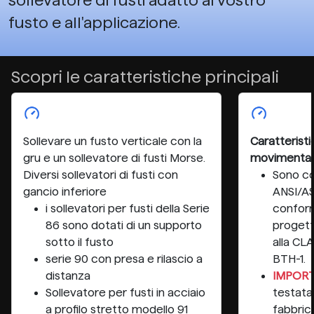
sollevatore di fusti adatto al vostro
fusto e all'applicazione.
Scopri le caratteristiche principali
Sollevare un fusto verticale con la
Caratteristi
gru e un sollevatore di fusti Morse.
movimentazi
Diversi sollevatori di fusti con
Sono co
gancio inferiore
ANSI/A
i sollevatori per fusti della Serie
conform
86 sono dotati di un supporto
progett
sotto il fusto
alla CL
serie 90 con presa e rilascio a
BTH-1.
distanza
IMPORT
Sollevatore per fusti in acciaio
testata
a profilo stretto modello 91
fabbric