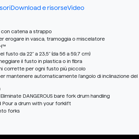
sori
Download e risorse
Video
to con catena a strappo
 per erogare in vasca, tramoggia o miscelatore
CH™
 fusto da 22" a 23,5" (da 56 a 59,7 cm)
giare il fusto in plastica o in fibra
ni corrette per ogni fusto più piccolo
per mantenere automaticamente l'angolo di inclinazione del 
m
Eliminate DANGEROUS bare fork drum handling
d Pour a drum with your forklift
nto forks