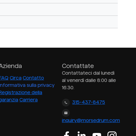
Azienda
Contattate
Contattateci dal lunedì
FAQ
Circa
Contatto
al venerdì dalle 8:00 alle
Informativa sulla privacy
16:30.
Registrazione della
garanzia
Carriera
315-437-8475
inquiry@morsedrum.com