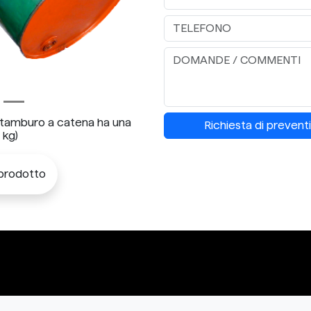
l tamburo a catena ha una
Richiesta di prevent
 kg)
 prodotto