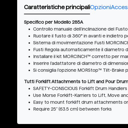
Caratteristiche principali
Opzioni
Acces
Specifico per Modello 285A
Controllo manuale dell'inclinazione del Fus
Ruotare il fusto di 360° in avanti e indietro
Sistema di movimentazione Fusti MORCIN
Fusti Regola automaticamente il diametro del
Installare il kit MORCINCH™ corretto per maneg
Inserire l'adattatore di diametro di dimensio
Si consiglia l'opzione MORStop™ Tilt-Brake 
Tutti Forklift Attachments to Lift and Pour Dru
SAFETY-CONSCIOUS Forklift Drum Handlers 
Use Morse Forklift-Karriers to Lift, Move an
Easy to mount forklift drum attachments o
Require 25" (63.5 cm) between forks