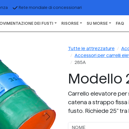
enza
Rete mondiale di concessionari
OVIMENTAZIONE DEI FUSTI
RISORSE
SU MORSE
FAQ
Tutte le attrezzature
Acc
Accessori per carrelli ele
285A
Modello 
Carrello elevatore per 
catena a strappo fissa i
fusto. Richiede 25" tra 
Next