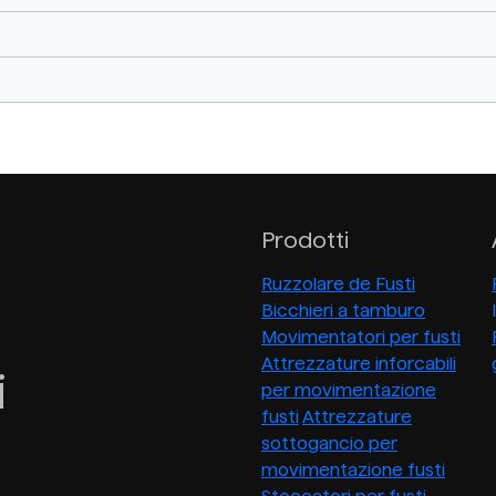
Prodotti
Ruzzolare de Fusti
Bicchieri a tamburo
Movimentatori per fusti
Attrezzature inforcabili
i
per movimentazione
fusti
Attrezzature
sottogancio per
movimentazione fusti