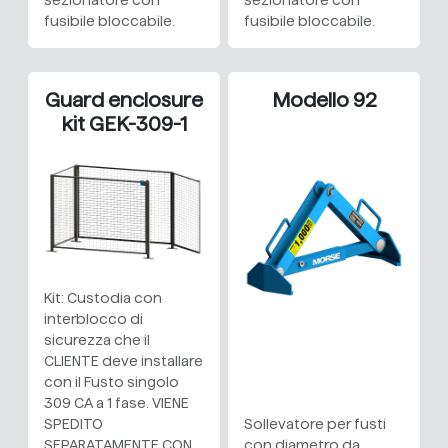
sezionatore con
sezionatore con
fusibile bloccabile.
fusibile bloccabile.
Guard enclosure
Modello 92
kit GEK-309-1
Kit: Custodia con
interblocco di
sicurezza che il
CLIENTE deve installare
con il Fusto singolo
309 CA a 1 fase. VIENE
SPEDITO
Sollevatore per fusti
SEPARATAMENTE CON
con diametro da