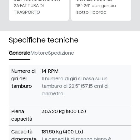
2A FATTURA DI
18"-26" con gancio
TRASPORTO
sotto il bordo
Specifiche tecniche
Generale
Motore
Spedizione
Numero di
14 RPM
giri del
Il numero di giri si basa su un
tamburo
tamburo di 22,5" (57,15 cm) di
diametro.
Piena
363.20 kg (800 Lb.)
capacità
Capacità
181.60 kg (400 Lb.)
dimezzata
La capacità di mezzo pieno è