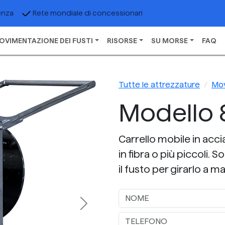
enza
Rete mondiale di concessionari
OVIMENTAZIONE DEI FUSTI
RISORSE
SU MORSE
FAQ
Tutte le attrezzature
Mov
Modello 
Carrello mobile in acci
in fibra o più piccoli. 
il fusto per girarlo a m
Next