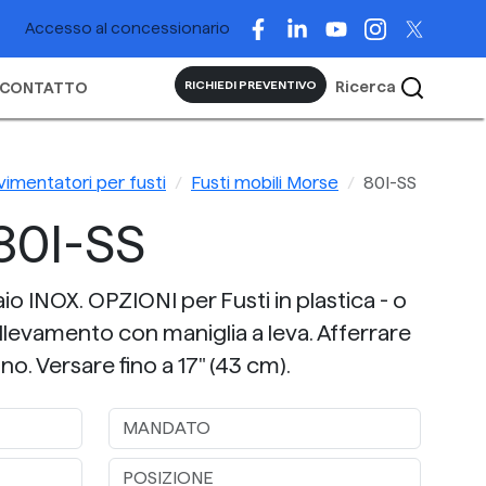
Accesso al concessionario
Ricerca
RICHIEDI PREVENTIVO
CONTATTO
imentatori per fusti
Fusti mobili Morse
80I-SS
80I-SS
aio INOX. OPZIONI per Fusti in plastica - o
Sollevamento con maniglia a leva. Afferrare
ano. Versare fino a 17" (43 cm).