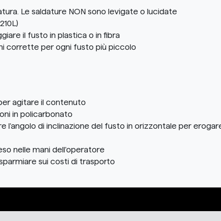
liatura. Le saldature NON sono levigate o lucidate
(210L)
re il fusto in plastica o in fibra
ni corrette per ogni fusto più piccolo
 per agitare il contenuto
oni in policarbonato
are l'angolo di inclinazione del fusto in orizzontale per erogar
eso nelle mani dell'operatore
parmiare sui costi di trasporto