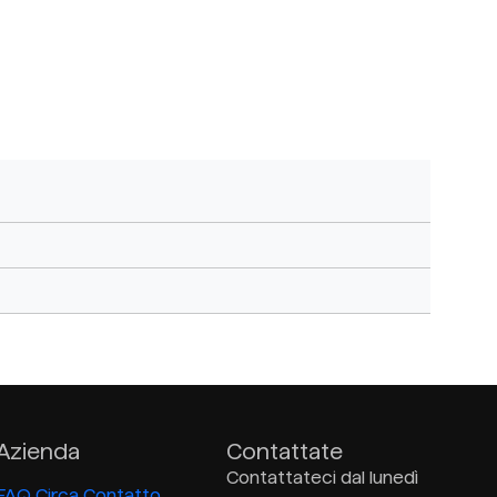
Azienda
Contattate
Contattateci dal lunedì
FAQ
Circa
Contatto