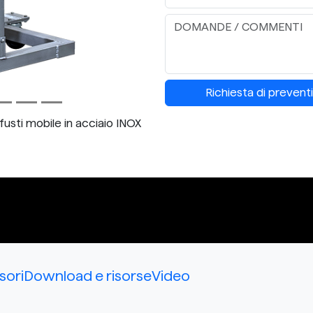
Richiesta di prevent
fusti mobile in acciaio INOX
sori
Download e risorse
Video