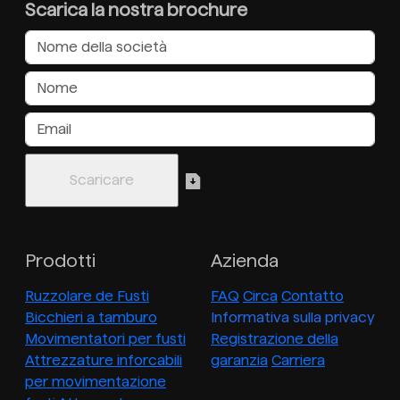
Scarica la nostra brochure
Prodotti
Azienda
Ruzzolare de Fusti
FAQ
Circa
Contatto
Bicchieri a tamburo
Informativa sulla privacy
Movimentatori per fusti
Registrazione della
Attrezzature inforcabili
garanzia
Carriera
per movimentazione