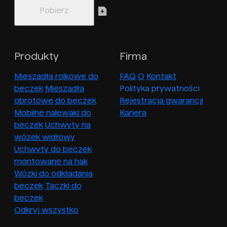
Produkty
Firma
Mieszadła rolkowe do
FAQ
O
Kontakt
beczek
Mieszadła
Polityka prywatności
obrotowe do beczek
Rejestracja gwarancji
Mobilne nalewaki do
Kariera
beczek
Uchwyty na
wózek widłowy
Uchwyty do beczek
montowane na hak
Wózki do odkładania
beczek
Taczki do
beczek
Odkryj wszystko