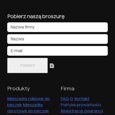
Pobierz naszą broszurę
Produkty
Firma
Mieszadła rolkowe do
FAQ
O
Kontakt
beczek
Mieszadła
Polityka prywatności
obrotowe do beczek
Rejestracja gwarancji