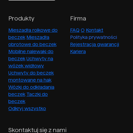
Produkty
Firma
Mieszadła rolkowe do
FAQ
O
Kontakt
beczek
Mieszadła
Polityka prywatności
obrotowe do beczek
Rejestracja gwarancji
Mobilne nalewaki do
Kariera
beczek
Uchwyty na
wózek widłowy
Uchwyty do beczek
montowane na hak
Wózki do odkładania
beczek
Taczki do
beczek
Odkryj wszystko
Skontaktuj się z nami