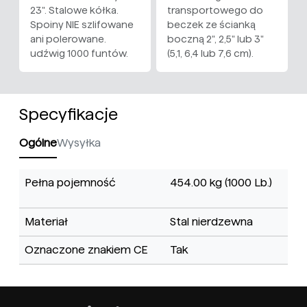
23". Stalowe kółka.
transportowego do
Spoiny NIE szlifowane
beczek ze ścianką
ani polerowane.
boczną 2", 2,5" lub 3"
udźwig 1000 funtów.
(5,1, 6,4 lub 7,6 cm).
Specyfikacje
Ogólne
Wysyłka
Pełna pojemność
454.00 kg (1000 Lb.)
Materiał
Stal nierdzewna
Oznaczone znakiem CE
Tak