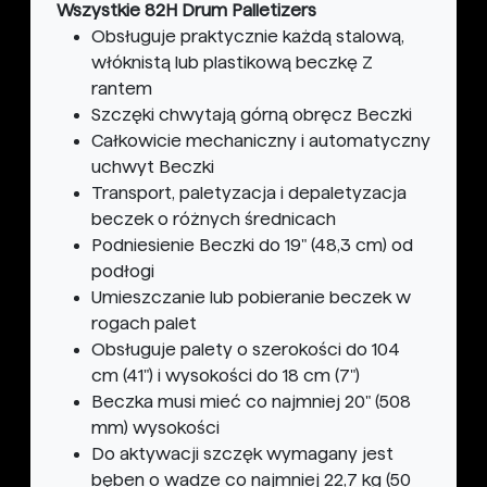
Wszystkie 82H Drum Palletizers
Obsługuje praktycznie każdą stalową,
włóknistą lub plastikową beczkę Z
rantem
Szczęki chwytają górną obręcz Beczki
Całkowicie mechaniczny i automatyczny
uchwyt Beczki
Transport, paletyzacja i depaletyzacja
beczek o różnych średnicach
Podniesienie Beczki do 19" (48,3 cm) od
podłogi
Umieszczanie lub pobieranie beczek w
rogach palet
Obsługuje palety o szerokości do 104
cm (41") i wysokości do 18 cm (7")
Beczka musi mieć co najmniej 20" (508
mm) wysokości
Do aktywacji szczęk wymagany jest
bęben o wadze co najmniej 22,7 kg (50