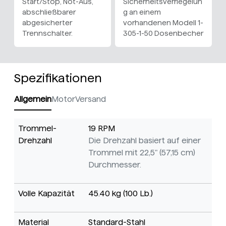
Start/Stop, Not-Aus,
Sicherheitsverriegelun
abschließbarer
g an einem
abgesicherter
vorhandenen Modell 1-
Trennschalter.
305-1-50 Dosenbecher
Spezifikationen
Allgemein
Motor
Versand
Trommel-
19 RPM
Drehzahl
Die Drehzahl basiert auf einer
Trommel mit 22,5" (57,15 cm)
Durchmesser.
Volle Kapazität
45.40 kg (100 Lb.)
Material
Standard-Stahl