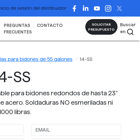
nicio de sesión del distribuidor
Buscar
SOLICITAR
PREGUNTAS
CONTACTO
PRESUPUESTO
en
FRECUENTES
llas para bidones de 55 galones
14-SS
4-SS
able para bidones redondos de hasta 23"
e acero. Soldaduras NO esmeriladas ni
000 libras.