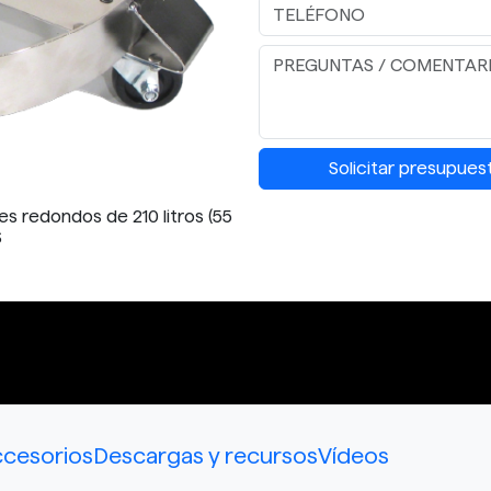
Solicitar presupues
s redondos de 210 litros (55
S
cesorios
Descargas y recursos
Vídeos