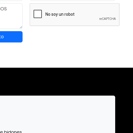
to
de bidones