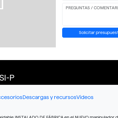
Solicitar presupues
SI-P
cesorios
Descargas y recursos
Vídeos
 inoxidable INSTALADO DE FÁBRICA en el NUEVO manipulador 