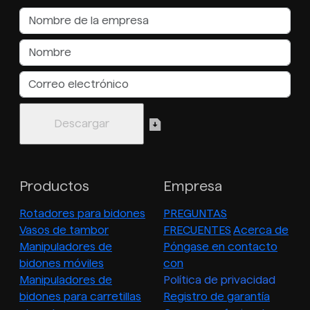
Productos
Empresa
Rotadores para bidones
PREGUNTAS
Vasos de tambor
FRECUENTES
Acerca de
Manipuladores de
Póngase en contacto
bidones móviles
con
Manipuladores de
Política de privacidad
bidones para carretillas
Registro de garantía