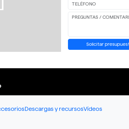
Solicitar presupues
P
cesorios
Descargas y recursos
Vídeos