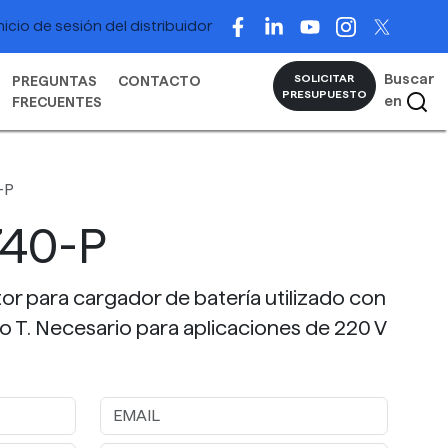
nicio de sesión del distribuidor
Buscar
SOLICITAR
PREGUNTAS
CONTACTO
PRESUPUESTO
en
FRECUENTES
-P
740-P
r para cargador de batería utilizado con
po T. Necesario para aplicaciones de 220 V