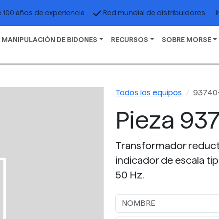
I
 100 años de experiencia
Red mundial de distribuidores
 MANIPULACIÓN DE BIDONES
RECURSOS
SOBRE MORSE
Todos los equipos
93740
Pieza 93
Transformador reducto
indicador de escala ti
50 Hz.