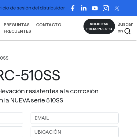
nicio de sesión del distribuidor
Buscar
SOLICITAR
PREGUNTAS
CONTACTO
PRESUPUESTO
en
FRECUENTES
10SS
RC-510SS
evación resistentes a la corrosión
en la NUEVA serie 510SS