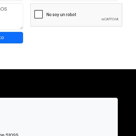
to
ie 510SS