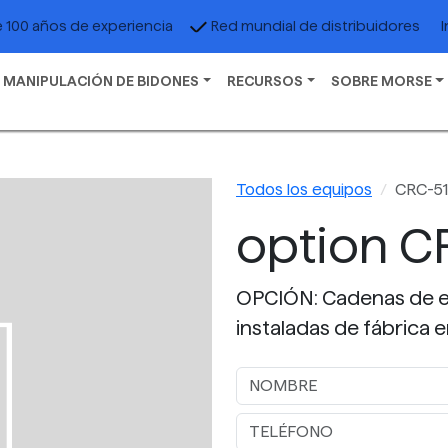
I
 100 años de experiencia
Red mundial de distribuidores
 MANIPULACIÓN DE BIDONES
RECURSOS
SOBRE MORSE
Todos los equipos
CRC-5
option C
OPCIÓN: Cadenas de el
instaladas de fábrica 