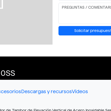
Solicitar presupues
10SS
cesorios
Descargas y recursos
Vídeos
 de Tambor de Elevación Vertical de Acero Inoxidable Ser