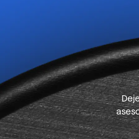
Deje
aseso