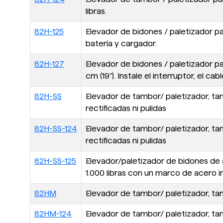
libras.
82H-125
Elevador de bidones / paletizador pa
batería y cargador.
82H-127
Elevador de bidones / paletizador p
cm (19"). Instale el interruptor, el cab
82H-SS
Elevador de tambor/ paletizador, tam
rectificadas ni pulidas
82H-SS-124
Elevador de tambor/ paletizador, ta
rectificadas ni pulidas
82H-SS-125
Elevador/paletizador de bidones de 
1.000 libras con un marco de acero i
82HM
Elevador de tambor/ paletizador, tam
82HM-124
Elevador de tambor/ paletizador, tam