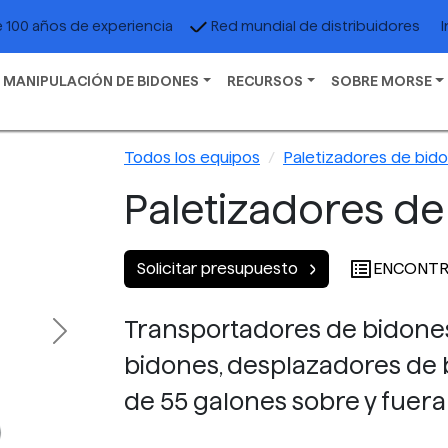
I
 100 años de experiencia
Red mundial de distribuidores
 MANIPULACIÓN DE BIDONES
RECURSOS
SOBRE MORSE
Todos los equipos
Paletizadores de bid
Paletizadores d
ENCONTR
Solicitar presupuesto
Transportadores de bidones
Next
bidones, desplazadores de
de 55 galones sobre y fuera 