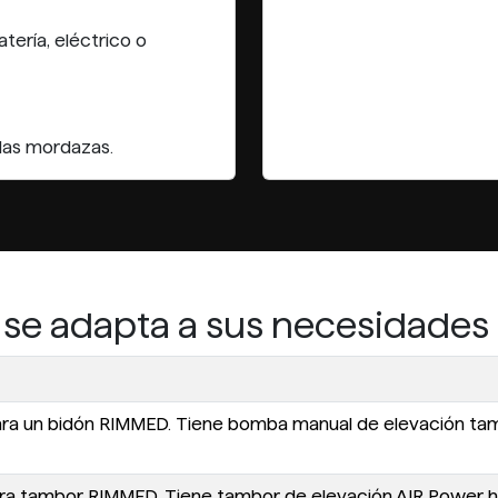
ería, eléctrico o
 las mordazas.
 se adapta a sus necesidades
para un bidón RIMMED. Tiene bomba manual de elevación tam
ara tambor RIMMED. Tiene tambor de elevación AIR Power ha