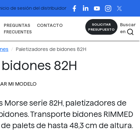
nicio de sesión del distribuidor
Buscar
SOLICITAR
PREGUNTAS
CONTACTO
PRESUPUESTO
en
FRECUENTES
ones
Paletizadores de bidones 82H
e bidones 82H
AR MI MODELO
 Morse serie 82H, paletizadores de
 bidones. Transporte bidones RIMMED
de palets de hasta 48,3 cm de altura.