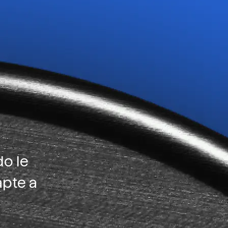
o le
apte a