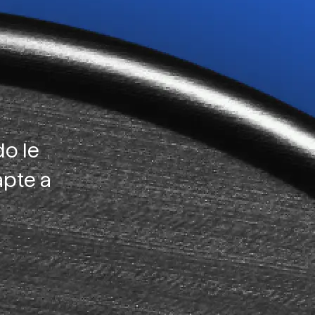
o le
apte a