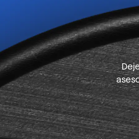
Deje
aseso