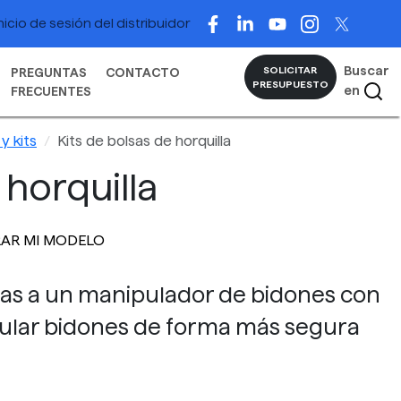
nicio de sesión del distribuidor
Buscar
SOLICITAR
PREGUNTAS
CONTACTO
PRESUPUESTO
en
FRECUENTES
y kits
Kits de bolsas de horquilla
 horquilla
AR MI MODELO
las a un manipulador de bidones con
pular bidones de forma más segura