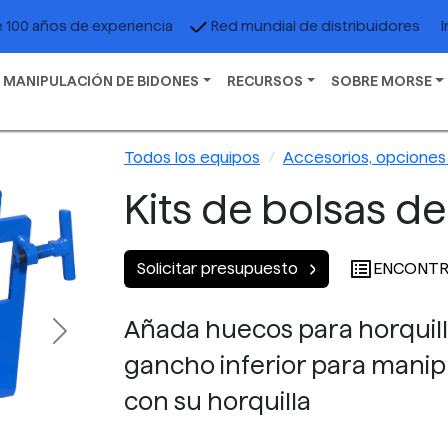
I
 100 años de experiencia
Red mundial de distribuidores
 MANIPULACIÓN DE BIDONES
RECURSOS
SOBRE MORSE
Todos los equipos
Accesorios, opciones 
Kits de bolsas de
ENCONTR
Solicitar presupuesto
Añada huecos para horquil
Next
gancho inferior para mani
con su horquilla