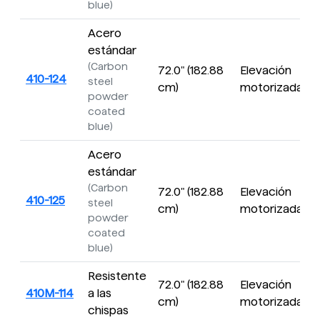
blue)
Acero
estándar
(Carbon
72.0" (182.88
Elevación
I
410-124
steel
cm)
motorizada
powder
coated
blue)
Acero
estándar
(Carbon
72.0" (182.88
Elevación
I
410-125
steel
cm)
motorizada
powder
coated
blue)
Resistente
72.0" (182.88
Elevación
I
410M-114
a las
cm)
motorizada
chispas