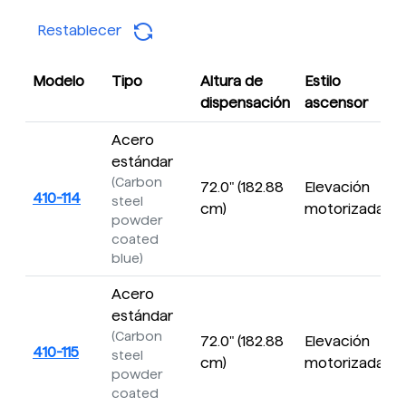
Restablecer
Modelo
Tipo
Altura de
Estilo
E
dispensación
ascensor
Acero
estándar
(Carbon
72.0" (182.88
Elevación
I
410-114
steel
cm)
motorizada
powder
coated
blue)
Acero
estándar
(Carbon
72.0" (182.88
Elevación
I
410-115
steel
cm)
motorizada
powder
coated