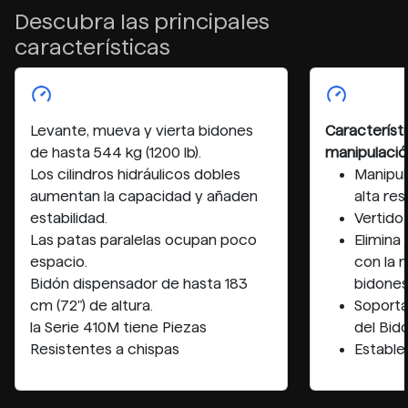
Descubra las principales
características
Levante, mueva y vierta bidones
Característ
de hasta 544 kg (1200 lb).
manipulació
Los cilindros hidráulicos dobles
Manipul
aumentan la capacidad y añaden
alta res
estabilidad.
Vertido
Las patas paralelas ocupan poco
Elimina 
espacio.
con la 
Bidón dispensador de hasta 183
bidone
cm (72") de altura.
Soporta
la Serie 410M tiene Piezas
del Bid
Resistentes a chispas
Estable