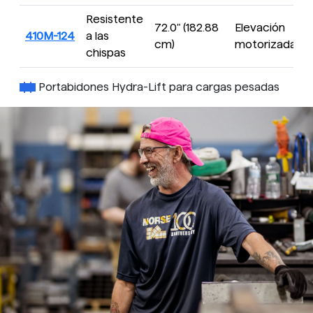
Resistente
72.0" (182.88
Elevación
I
410M-124
a las
cm)
motorizada
chispas
Portabidones Hydra-Lift para cargas pesadas