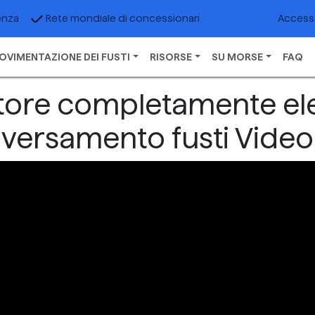
Accesso
enza
Rete mondiale di concessionari
OVIMENTAZIONE DEI FUSTI
RISORSE
SU MORSE
FAQ
tore completamente ele
versamento fusti Video