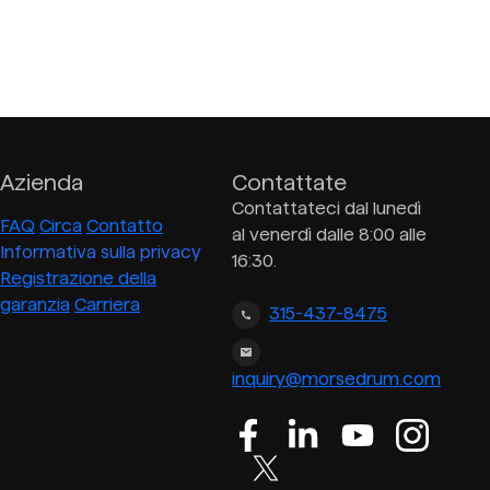
Azienda
Contattate
Contattateci dal lunedì
FAQ
Circa
Contatto
al venerdì dalle 8:00 alle
Informativa sulla privacy
16:30.
Registrazione della
garanzia
Carriera
315-437-8475
inquiry@morsedrum.com