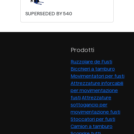
SUPERSEDED BY 540
Prodotti
Ruzzolare de Fusti
Bicchieri a tamburo
Movimentatori per fusti
Attrezzature inforcabili
per movimentazione
fusti
Attrezzature
sottogancio per
movimentazione fusti
Stoccatori per fusti
Camion a tamburo
Scoprire tutti