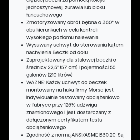
jednoszynowej, żurawia lub bloku
łańcuchowego
Zmotoryzowany obrót bębna o 360° w
obu kierunkach w celu kontroli
wysokiego poziomu nalewania
Wysuwany uchwyt do sterowania kątem
nachylenia Beczki od dołu
Zaprojektowany dla stalowej beczki o
średnicy 22,5" (57 cm) i pojemności 55
galonów (210 litrów)
WAŻNE: Każdy uchwyt do beczek
montowany na haku firmy Morse jest
indywidualnie testowany obciążeniowo
w fabryce przy 125% udźwigu
znamionowego i jest dostarczany z
dołączonym certyfikatem testu
obciążeniowego
Zgodność z normą ANSI/ASME B30.20. Są