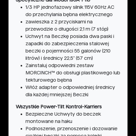
1/3 HP jednofazowy silnik 115V 60Hz AC
do przechylania bębna elektrycznego
zawieszka z 2 przyciskami na
przewodzie o długości 2,1 m (7 stóp)
Uchwyt na Beczkę posiada dwa paski i
zapadki do zabezpieczenia stalowej
beczki o pojemności 55 galonów (210
litrów) i średnicy 22,5" (57 cm)
Zainstaluj odpowiedni zestaw
MORCINCH™ do obsługi plastikowego lub
tekturowego bębna
Włóż adapter o odpowiedniej średnicy
dla każdej mniejszej Beczki
Wszystkie Power-Tilt Kontrol-Karriers
Bezpieczne Uchwyty do beczek
montowane na haku
Podnoszenie, przenoszenie i dozowanie
ciężkiej beczki za pomocą kolejki