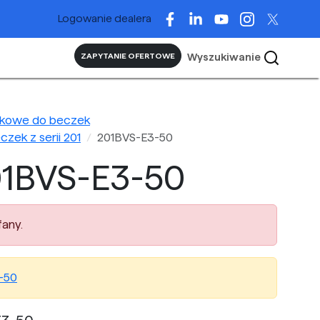
Logowanie dealera
Wyszukiwanie
ZAPYTANIE OFERTOWE
lkowe do beczek
zek z serii 201
201BVS-E3-50
1BVS-E3-50
any.
-50