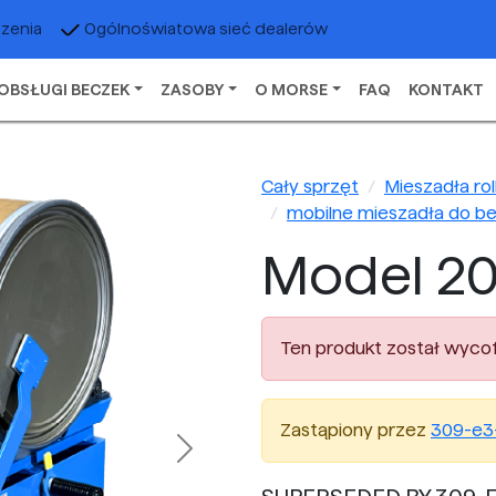
czenia
Ogólnoświatowa sieć dealerów
OBSŁUGI BECZEK
ZASOBY
O MORSE
FAQ
KONTAKT
Cały sprzęt
Mieszadła ro
mobilne mieszadła do bec
Model 20
Ten produkt został wycof
Zastąpiony przez
309-e3
Next