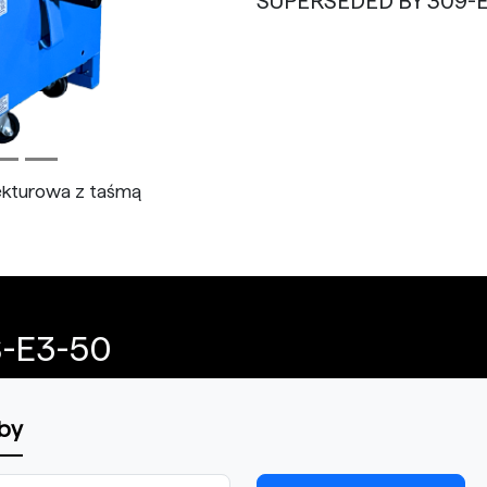
SUPERSEDED BY 309-
ekturowa z taśmą
S-E3-50
oby