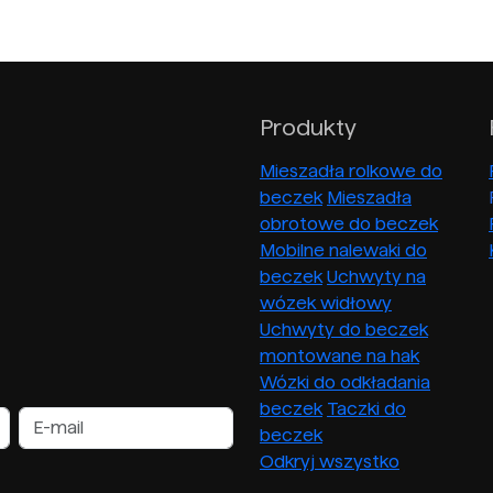
Produkty
Mieszadła rolkowe do
beczek
Mieszadła
obrotowe do beczek
Mobilne nalewaki do
beczek
Uchwyty na
wózek widłowy
Uchwyty do beczek
montowane na hak
Wózki do odkładania
beczek
Taczki do
beczek
Odkryj wszystko