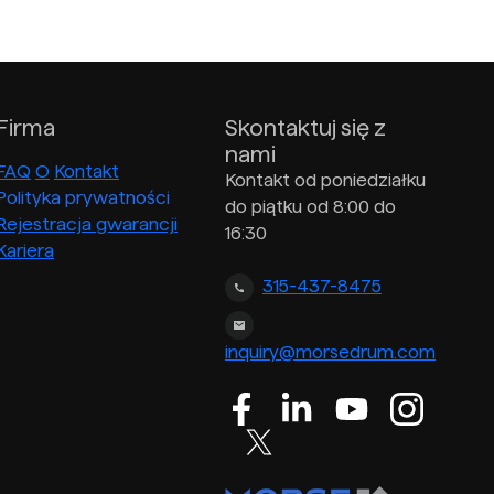
Firma
Skontaktuj się z
nami
FAQ
O
Kontakt
Kontakt od poniedziałku
Polityka prywatności
do piątku od 8:00 do
Rejestracja gwarancji
16:30
Kariera
315-437-8475
inquiry@morsedrum.com