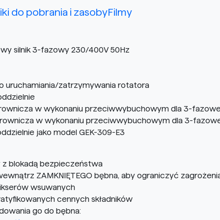
liki do pobrania i zasoby
Filmy
wy silnik 3-fazowy 230/400V 50Hz
do uruchamiania/zatrzymywania rotatora
ddzielnie
rownicza w wykonaniu przeciwwybuchowym dla 3-fazoweg
rownicza w wykonaniu przeciwwybuchowym dla 3-fazowego
dzielnie jako model GEK-309-E3
 z blokadą bezpieczeństwa
 wewnątrz ZAMKNIĘTEGO bębna, aby ograniczyć zagrożenia
mikserów wsuwanych
atyfikowanych cennych składników
dowania go do bębna: