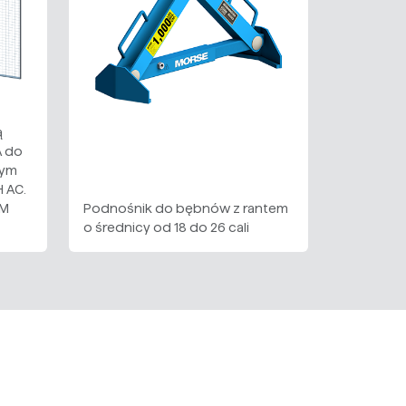
ą
A do
zym
 AC.
IM
Podnośnik do bębnów z rantem
o średnicy od 18 do 26 cali