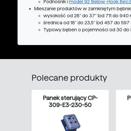
Podnośnik i
model 92 Below-Hook Beczk
Mieszanie produktów w zamkniętym bębnie
wysokość od 28" do 37" (od 711 do 940
średnica od 18" do 23,5" (od 457 do 59
Typowy bęben o pojemności od 30 do 55
Polecane produkty
Panek sterujący CP-
P
309-E3-230-50