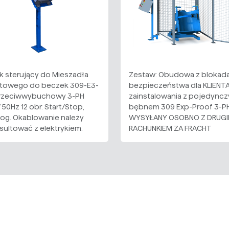
k sterujący do Mieszadła
Zestaw: Obudowa z blokad
towego do beczek 309-E3-
bezpieczeństwa dla KLIENT
Przeciwwybuchowy 3-PH
zainstalowania z pojedync
50Hz 12 obr. Start/Stop,
bębnem 309 Exp-Proof 3-PH
Jog. Okablowanie należy
WYSYŁANY OSOBNO Z DRUG
sultować z elektrykiem.
RACHUNKIEM ZA FRACHT