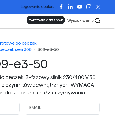
Logowanie dealera
Wyszukiwanie
ZAPYTANIE OFERTOWE
brotowe do beczek
eczek serii 309
309-e3-50
09-e3-50
 beczek. 3-fazowy silnik 230/400 V 50
anie czynników zewnętrznych. WYMAGA
h do uruchamiania/zatrzymywania.