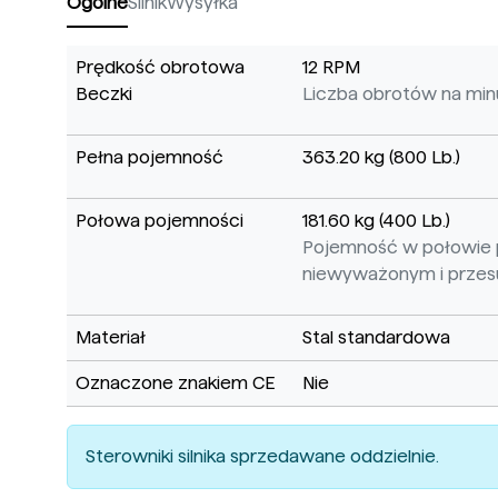
Ogólne
Silnik
Wysyłka
Prędkość obrotowa
12 RPM
Beczki
Liczba obrotów na minu
Pełna pojemność
363.20 kg (800 Lb.)
Połowa pojemności
181.60 kg (400 Lb.)
Pojemność w połowie p
niewyważonym i przesuw
Materiał
Stal standardowa
Oznaczone znakiem CE
Nie
Sterowniki silnika sprzedawane oddzielnie.