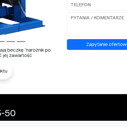
Zapytanie ofertow
ją beczkę "narożnik po
ć jej zawartość
ktu
3-50