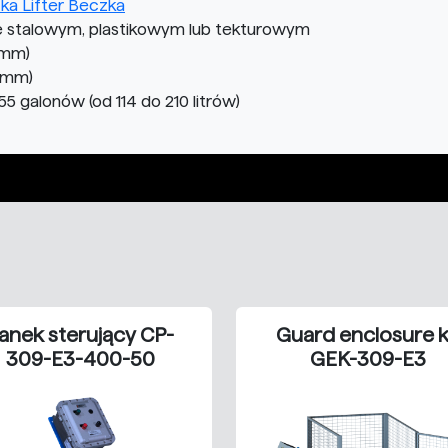
a Lifter Beczka
 stalowym, plastikowym lub tekturowym
 mm)
7 mm)
 galonów (od 114 do 210 litrów)
anek sterujący CP-
Guard enclosure k
309-E3-400-50
GEK-309-E3