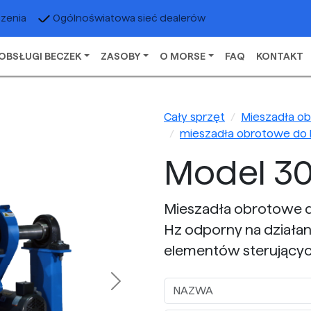
czenia
Ogólnoświatowa sieć dealerów
OBSŁUGI BECZEK
ZASOBY
O MORSE
FAQ
KONTAKT
Cały sprzęt
Mieszadła o
mieszadła obrotowe do b
Model 3
Mieszadła obrotowe do
Hz odporny na dział
elementów sterującyc
Next