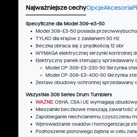
Najważniejsze cechy
Opcje
Akcesoria
P
Specyficzne dla Model 309-e3-50
Model 309-E3-50 posiada przeciwwybucho
TYLKO dla krajów z zasilaniem 50 Hz
Beczka obraca się z prędkością 12 obr
WYMAGA elektrycznej skrzynki kontrolnej 
Elektryczny panek sterujący sprzedawany o
Model CP-309-E3-230-50 Skrzynka ste
Model CP-309-E3-400-50 Skrzynka ste
Zestaw obudowy ochronnej sprzedawany od
Wszystkie 309 Series Drum Tumblers
WAŻNE:
OSHA, CSA i UE wymagają obudowy
Mieszalniki beczkowe mieszają zawartość
Zapobieganie niechcianemu czyszczeniu 
Wprowadzanie osadów i homogenizacja str
Podnoszenie pionowego bębna w celu zała