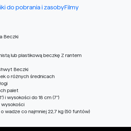
liki do pobrania i zasoby
Filmy
a Beczki
nistą lub plastikową beczkę Z rantem
chwyt Beczki
zek o różnych średnicach
łogi
ch palet
) i wysokości do 18 cm (7")
) wysokości
o wadze co najmniej 22,7 kg (50 funtów)