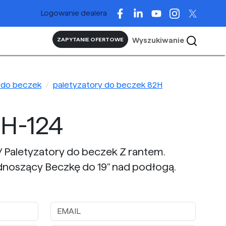
Logowanie dealera
Wyszukiwanie
ZAPYTANIE OFERTOWE
 do beczek
paletyzatory do beczek 82H
H-124
 Paletyzatory do beczek Z rantem.
dnoszący Beczkę do 19" nad podłogą.