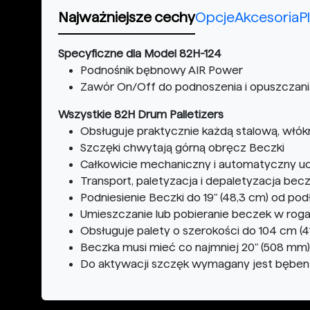
Najważniejsze cechy
Opcje
Akcesoria
P
Specyficzne dla Model 82H-124
Podnośnik bębnowy AIR Power
Zawór On/Off do podnoszenia i opuszczani
Wszystkie 82H Drum Palletizers
Obsługuje praktycznie każdą stalową, włók
Szczęki chwytają górną obręcz Beczki
Całkowicie mechaniczny i automatyczny u
Transport, paletyzacja i depaletyzacja bec
Podniesienie Beczki do 19" (48,3 cm) od pod
Umieszczanie lub pobieranie beczek w roga
Obsługuje palety o szerokości do 104 cm (41"
Beczka musi mieć co najmniej 20" (508 mm
Do aktywacji szczęk wymagany jest bęben 