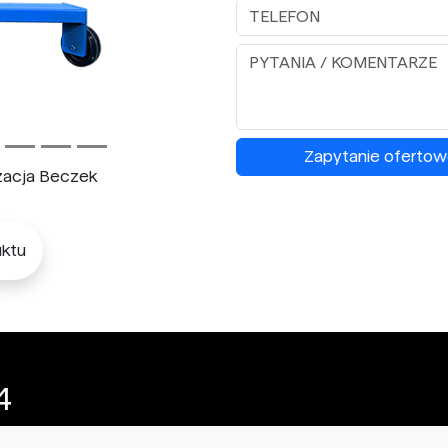
Zapytanie ofertow
yzacja Beczek
ktu
4