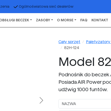
czenia
Ogólnoświatowa sieć dealerów
OBSŁUGI BECZEK
ZASOBY
O MORSE
FAQ
KONTAKT
Cały sprzęt
Paletyzatory
82H-124
Model 82
Podnośnik do beczek /
Posiada AIR Power po
udźwig 1000 funtów.
Next