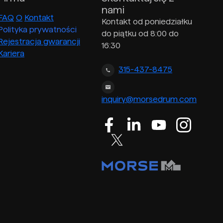
nami
FAQ
O
Kontakt
Kontakt od poniedziałku
Polityka prywatności
do piątku od 8:00 do
Rejestracja gwarancji
16:30
Kariera
315-437-8475
inquiry@morsedrum.com